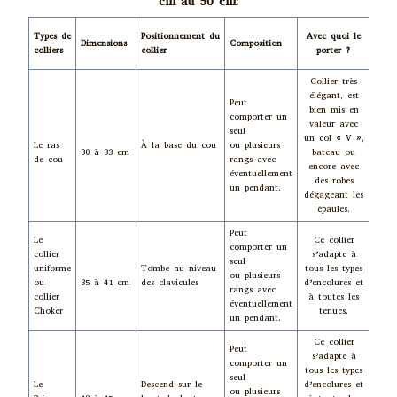
cm au 50 cm:
Par q
Types de
Positionnement du
Avec quoi le
Dimensions
Composition
peut-
colliers
collier
porter ?
porte
Collier très
élégant, est
Peut
Hom
bien mis en
comporter un
ou
valeur avec
seul
Fem
un col « V »,
Le ras
À la base du cou
ou plusieurs
Seuls
30 à 33 cm
bateau ou
de cou
rangs avec
maté
encore avec
éventuellement
utilis
des robes
un pendant.
chan
dégageant les
épaules.
Peut
Hom
Le
Ce collier
comporter un
ou
collier
s’adapte à
seul
Fem
uniforme
Tombe au niveau
tous les types
ou plusieurs
Seuls
ou
35 à 41 cm
des clavicules
d’encolures et
rangs avec
maté
collier
à toutes les
éventuellement
utilis
Choker
tenues.
un pendant.
chan
Ce collier
Peut
s’adapte à
comporter un
tous les types
seul
Le
Descend sur le
d’encolures et
ou plusieurs
Fem