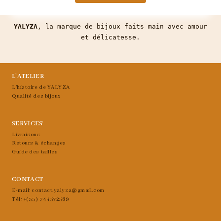
YALYZA
, la marque de bijoux faits main avec amour
et délicatesse.
L’ATELIER
L’histoire de YALYZA
Qualité des bijoux
SERVICES
Livraisons
Retours & échanges
Guide des tailles
CONTACT
E-mail: contact.yalyza@gmail.com
Tél: +(33) 744572589