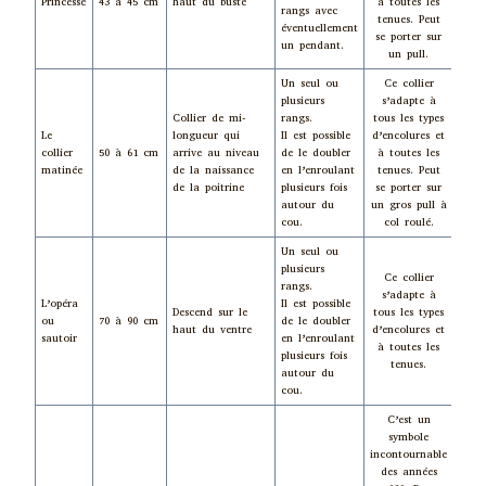
Princesse
43 à 45 cm
haut du buste
à toutes les
rangs avec
tenues. Peut
éventuellement
se porter sur
un pendant.
un pull.
Un seul ou
Ce collier
plusieurs
s’adapte à
Collier de mi-
rangs.
tous les types
Le
longueur qui
Il est possible
d’encolures et
collier
50 à 61 cm
arrive au niveau
de le doubler
à toutes les
Fem
matinée
de la naissance
en l’enroulant
tenues. Peut
de la poitrine
plusieurs fois
se porter sur
autour du
un gros pull à
cou.
col roulé.
Un seul ou
plusieurs
Ce collier
rangs.
s’adapte à
L’opéra
Il est possible
Descend sur le
tous les types
ou
70 à 90 cm
de le doubler
Fem
haut du ventre
d’encolures et
sautoir
en l’enroulant
à toutes les
plusieurs fois
tenues.
autour du
cou.
C’est un
symbole
incontournable
des années