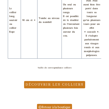
1920. Peut
Un seul ou
aussi bien être
Le
plusieurs
porté dans
collier
rangs.
toute sa
long,
Il est possible
longueur
Tombe au niveau
sautoir
90 cm et +
de le doubler
qu’en plusieurs
Fem
du nombril
ou
en l’enroulant
tours pour un
collier
plusieurs fois
effet
Rope
autour du
« cascade ».
cou.
Il s’adapte
parfaitement
aux visages
ronds et aux
morphologies
pulpeuses.
Taille de correspondance colliers
DÉCOUVRIR LES COLLIERS
Retour à la boutique