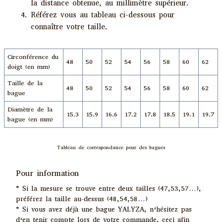
la distance obtenue, au millimètre supérieur.
Référez vous au tableau ci-dessous pour
connaître votre taille.
Circonférence du
48
50
52
54
56
58
60
62
doigt (en mm)
Taille de la
48
50
52
54
56
58
60
62
bague
Diamètre de la
15.3
15.9
16.6
17.2
17.8
18.5
19.1
19.7
bague (en mm)
Tableau de correspondance pour des bagues
Pour information
* Si la mesure se trouve entre deux tailles (47,53,57…),
préférez la taille au-dessus (48,54,58…)
* Si vous avez déjà une bague
YALYZA
, n’hésitez pas
d’en tenir compte lors de votre commande, ceci afin