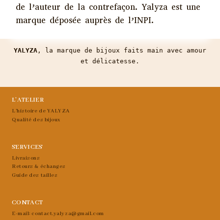
de l’auteur de la contrefaçon. Yalyza est une
marque déposée auprès de l’INPI.
YALYZA
, la marque de bijoux faits main avec amour
et délicatesse.
L’ATELIER
L’histoire de YALYZA
Qualité des bijoux
SERVICES
Livraisons
Retours & échanges
Guide des tailles
CONTACT
E-mail: contact.yalyza@gmail.com