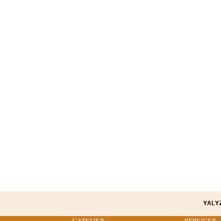
YALY
L’ATELIER
SERVICES