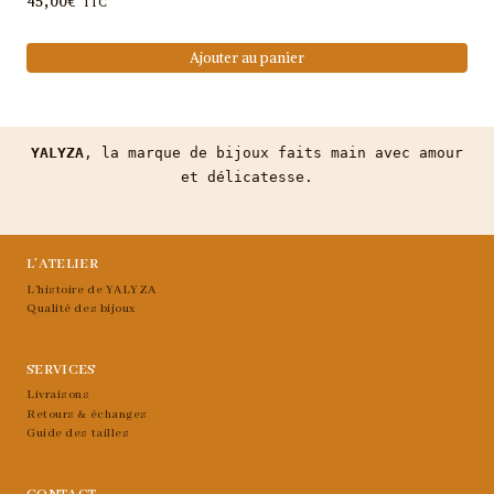
45,00
€
TTC
Ajouter au panier
YALYZA
, la marque de bijoux faits main avec amour
et délicatesse.
L’ATELIER
L’histoire de YALYZA
Qualité des bijoux
SERVICES
Livraisons
Retours & échanges
Guide des tailles