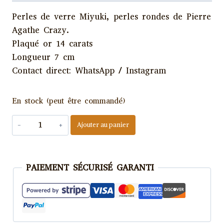
Perles de verre Miyuki, perles rondes de Pierre
Agathe Crazy.
Plaqué or 14 carats
Longueur 7 cm
Contact direct: WhatsApp / Instagram
En stock (peut être commandé)
quantité
Ajouter au panier
de
Boucles
d'oreilles
PAIEMENT SÉCURISÉ GARANTI
Miyuki
-
Haandj
ieu