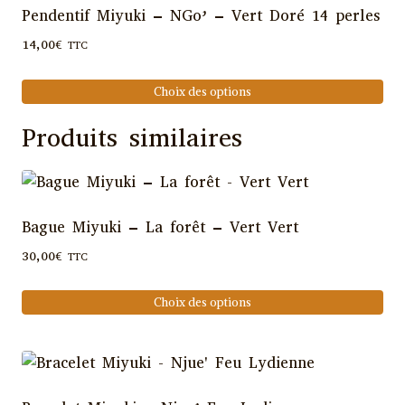
Pendentif Miyuki – NGo’ – Vert Doré 14 perles
14,00
€
TTC
Choix des options
Ce
Produits similaires
produit
a
plusieurs
variations.
Bague Miyuki – La forêt – Vert Vert
Les
30,00
€
TTC
options
peuvent
Choix des options
être
Ce
choisies
produit
sur
a
la
plusieurs