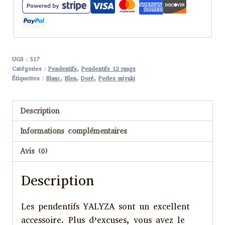
Blanc
Bleu
12
perles
UGS :
517
Catégories :
Pendentifs
,
Pendentifs 12 rangs
Étiquettes :
Blanc
,
Bleu
,
Doré
,
Perles miyuki
Description
Informations complémentaires
Avis (0)
Description
Les pendentifs YALYZA sont un excellent
accessoire. Plus d’excuses, vous avez le