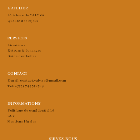
Les
options
L’ATELIER
L’histoire de YALYZA
peuvent
Qualité des bijoux
être
choisies
SERVICES
sur
Livraisons
la
Retours & échanges
Guide des tailles
page
du
CONTACT
produit
E-mail: contact.yalyza@gmail.com
Tél: +(33) 744572589
INFORMATIONS
Politique de confidentialité
CGV
Mentions légales
SUIVEZ-NOUS