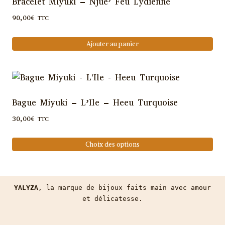
page
Bracelet Miyuki – Njue’ Feu Lydienne
variations.
du
90,00
€
TTC
Les
produit
options
Ajouter au panier
peuvent
être
choisies
sur
Bague Miyuki – L’Ile – Heeu Turquoise
la
page
30,00
€
TTC
du
Choix des options
produit
Ce
produit
a
YALYZA
, la marque de bijoux faits main avec amour
plusieurs
et délicatesse.
variations.