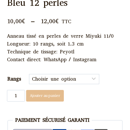
Bleu 12 perles
Plage
10,00
€
–
12,00
€
TTC
de
Anneau tissé en perles de verre Miyuki 11/0
prix :
Longueur: 10 rangs, soit 1.3 cm
10,00€
Technique de tissage: Peyotl
à
Contact direct: WhatsApp / Instagram
12,00€
Rangs
quantité
Ajouter au panier
de
Pendentif
Miyuki
PAIEMENT SÉCURISÉ GARANTI
-