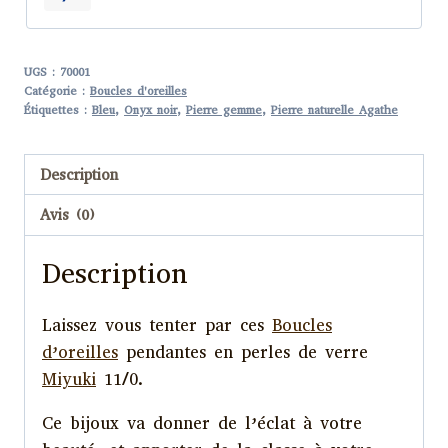
Pen
UGS :
70001
Catégorie :
Boucles d'oreilles
Étiquettes :
Bleu
,
Onyx noir
,
Pierre gemme
,
Pierre naturelle Agathe
Description
Avis (0)
Description
Laissez vous tenter par ces
Boucles
d’oreilles
pendantes en perles de verre
Miyuki
11/0.
Ce bijoux va donner de l’éclat à votre