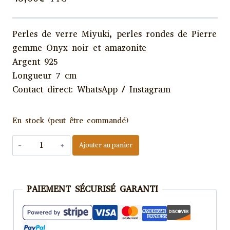
Perles de verre Miyuki, perles rondes de Pierre
gemme Onyx noir et amazonite
Argent 925
Longueur 7 cm
Contact direct: WhatsApp / Instagram
En stock (peut être commandé)
quantité
Ajouter au panier
de
Boucles
d'oreilles
PAIEMENT SÉCURISÉ GARANTI
Miyuki
-
Ngueh