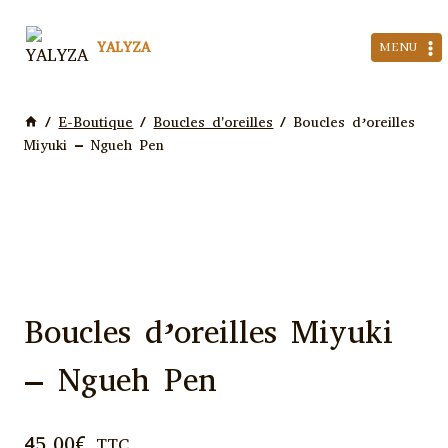
Aller
au
YALYZA
MENU
contenu
/
E-Boutique
/
Boucles d'oreilles
/
Boucles d’oreilles
Miyuki – Ngueh Pen
Boucles d’oreilles Miyuki
– Ngueh Pen
45,00
€
TTC