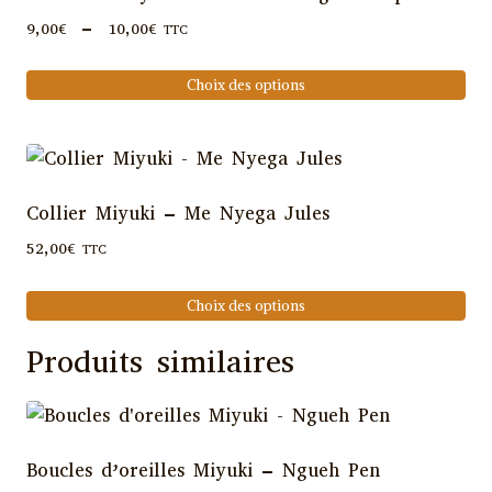
variations.
Plage
9,00
€
–
10,00
€
TTC
Les
de
options
prix :
Choix des options
peuvent
9,00€
Ce
être
à
produit
10,00€
choisies
a
sur
plusieurs
Collier Miyuki – Me Nyega Jules
la
variations.
page
52,00
€
TTC
Les
du
options
Choix des options
produit
peuvent
Ce
être
Produits similaires
produit
choisies
a
sur
plusieurs
la
variations.
page
Boucles d’oreilles Miyuki – Ngueh Pen
Les