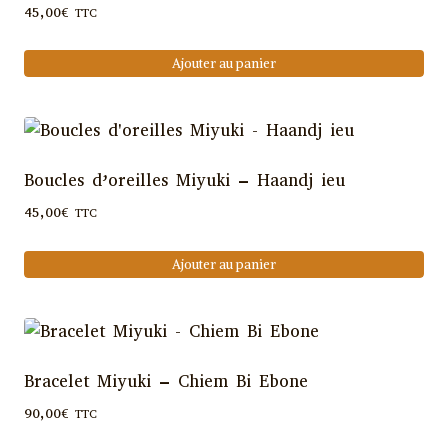
du
45,00
€
TTC
options
produit
peuvent
Ajouter au panier
être
choisies
sur
la
page
Boucles d’oreilles Miyuki – Haandj ieu
du
45,00
€
TTC
produit
Ajouter au panier
Bracelet Miyuki – Chiem Bi Ebone
90,00
€
TTC