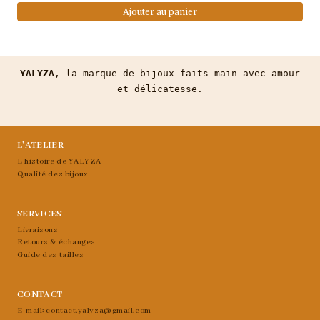
Ajouter au panier
YALYZA
, la marque de bijoux faits main avec amour
et délicatesse.
L’ATELIER
L’histoire de YALYZA
Qualité des bijoux
SERVICES
Livraisons
Retours & échanges
Guide des tailles
CONTACT
E-mail: contact.yalyza@gmail.com