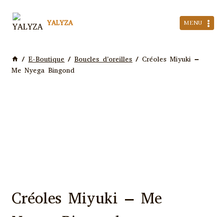
Aller
au
YALYZA
MENU
contenu
/
E-Boutique
/
Boucles d'oreilles
/
Créoles Miyuki –
Me Nyega Bingond
Créoles Miyuki – Me