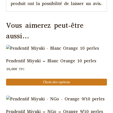
produit ont la possibilité de laisser un avis.
Vous aimerez peut-être
aussi…
Pendentif Miyuki – Blanc Orange 10 perles
10,00
€
TTC
Choix des options
Ce
produit
a
plusieurs
Pendentif Miyuki – NGo – Orange 9/10 perles