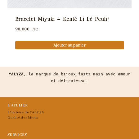
Bracelet Miyuki – Kenté Li Lé Peuh’
90,00
€
TTC
Ajouter au panier
YALYZA
, la marque de bijoux faits main avec amour
et délicatesse.
L’ATELIER
L’histoire de YALYZA
Qualité des bijoux
SERVICES