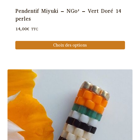
Pendentif Miyuki – NGo’ – Vert Doré 14
perles
14,00
€
TTC
Choix des options
Ce
produit
a
plusieurs
variations.
Les
options
peuvent
être
choisies
sur