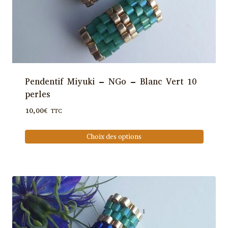
du
produit
Pendentif Miyuki – NGo – Blanc Vert 10
perles
10,00
€
TTC
Choix des options
Ce
produit
a
plusieurs
variations.
Les