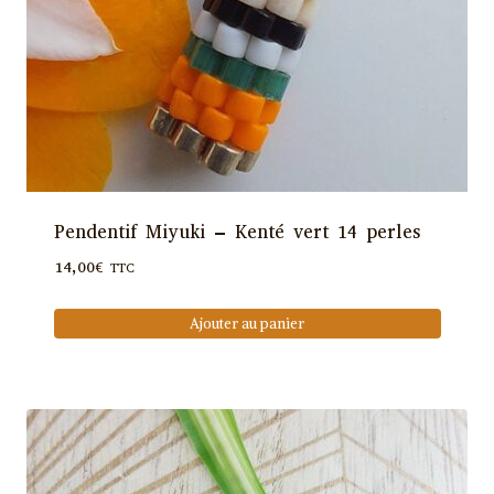
la
page
du
produit
Pendentif Miyuki – Kenté vert 14 perles
14,00
€
TTC
Ajouter au panier