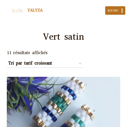
Aller
YALYZA
au
MENU
contenu
Vert satin
Trié
11 résultats affichés
par
prix
croissant