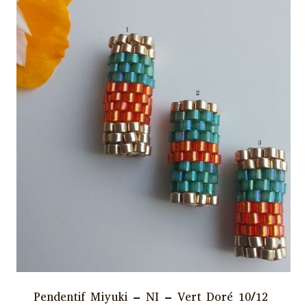
plusieurs
variations.
Les
options
peuvent
être
choisies
sur
la
page
du
produit
Pendentif Miyuki – NI – Vert Doré 10/12