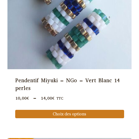
Pendentif Miyuki – NGo – Vert Blanc 14
perles
Plage
10,00
€
–
14,00
€
TTC
de
prix :
Choix des options
10,00€
Ce
à
produit
14,00€
a