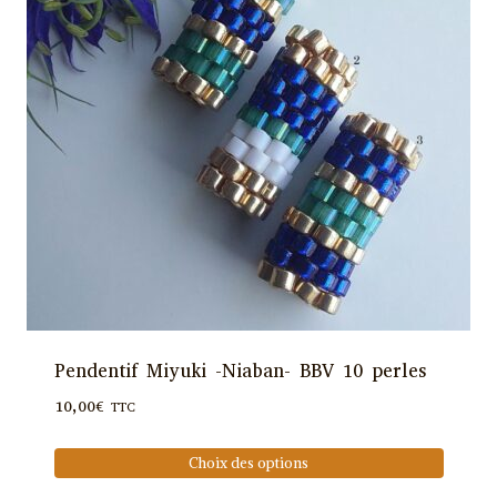
options
peuvent
être
choisies
sur
la
page
du
produit
Pendentif Miyuki -Niaban- BBV 10 perles
10,00
€
TTC
Choix des options
Ce