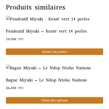
être
Produits similaires
choisies
sur
la
page
Pendentif Miyuki – Kenté vert 14 perles
du
14,00
€
TTC
produit
Ajouter au panier
Bague Miyuki – Le Ndop Ntoho Nations
26,00
€
TTC
Choix des options
Ce