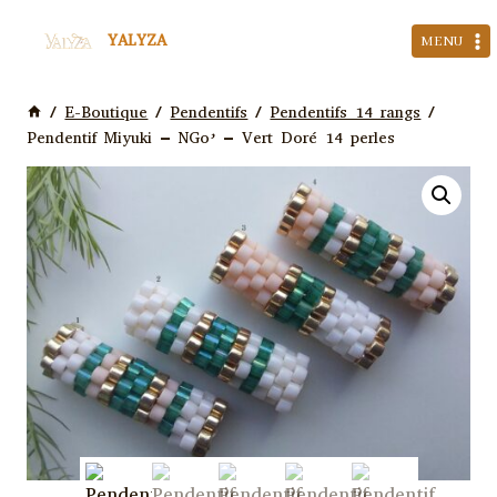
Aller
YALYZA
au
MENU
contenu
/
E-Boutique
/
Pendentifs
/
Pendentifs 14 rangs
/
Pendentif Miyuki – NGo’ – Vert Doré 14 perles