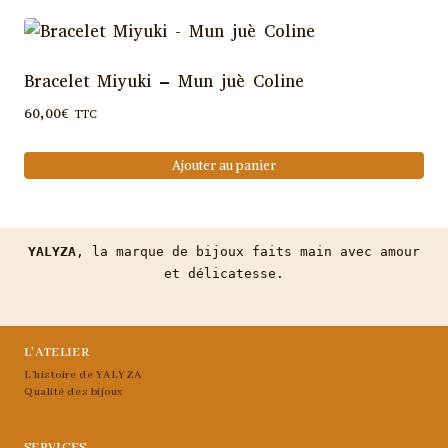
produit
a
plusieurs
Bracelet Miyuki – Mun juè Coline
variations.
60,00
€
TTC
Les
options
Ajouter au panier
peuvent
être
choisies
YALYZA
, la marque de bijoux faits main avec amour
sur
et délicatesse.
la
page
du
L’ATELIER
produit
L’histoire de YALYZA
Qualité des bijoux
SERVICES