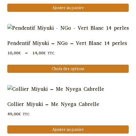
Ajouter au panier
Pendentif Miyuki – NGo – Vert Blanc 14 perles
Plage
10,00
€
–
14,00
€
TTC
de
prix :
Choix des options
10,00€
Ce
à
produit
14,00€
a
plusieurs
Collier Miyuki – Me Nyega Cabrelle
variations.
49,00
€
TTC
Les
options
Ajouter au panier
peuvent