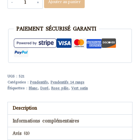
Ajouter au panier
de
Pendentif
Miyuki
PAIEMENT SÉCURISÉ GARANTI
-
NGo'
-
Vert
Doré
14
UGS :
521
Catégories :
Pendentifs
,
Pendentifs 14 rangs
perles
Étiquettes :
Blanc
,
Doré
,
Rose pâle
,
Vert satin
Description
Informations complémentaires
Avis (0)